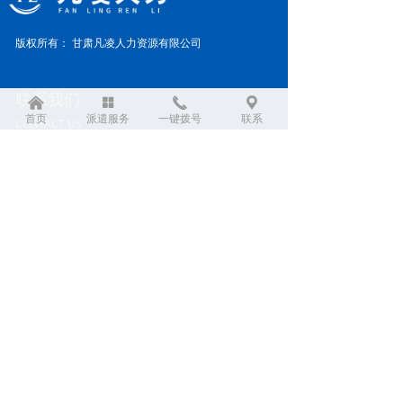
版权所有：
甘肃凡凌人力资源有限公司
联系我们
낀
넒
끅
끇
首页
派遣服务
一键拨号
联系
CONTACT US
公司：
甘肃凡凌人力资源有限公司
地址：
甘肃省酒泉市肃州区南方大厦A座
电话：
18894082212
扫一扫
微信二维码